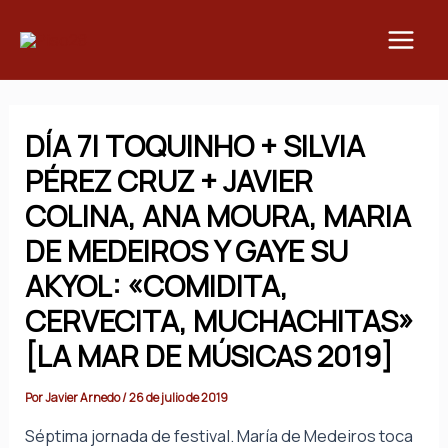
Ir
Main
al
Men
contenido
DÍA 7| TOQUINHO + SILVIA
PÉREZ CRUZ + JAVIER
COLINA, ANA MOURA, MARIA
DE MEDEIROS Y GAYE SU
AKYOL: «COMIDITA,
CERVECITA, MUCHACHITAS»
[LA MAR DE MÚSICAS 2019]
Por
Javier Arnedo
/
26 de julio de 2019
Séptima jornada de festival. María de Medeiros toca