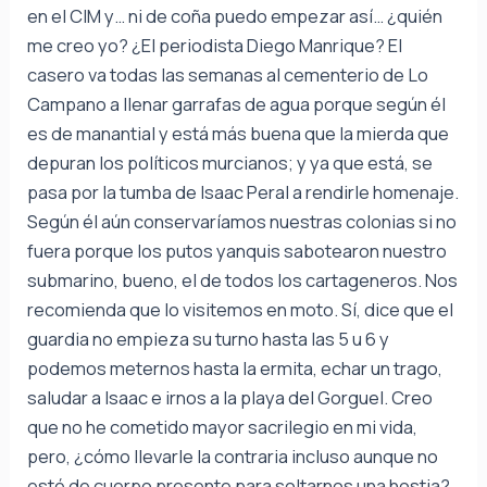
en el CIM y… ni de coña puedo empezar así… ¿quién
me creo yo? ¿El periodista Diego Manrique? El
casero va todas las semanas al cementerio de Lo
Campano a llenar garrafas de agua porque según él
es de manantial y está más buena que la mierda que
depuran los políticos murcianos; y ya que está, se
pasa por la tumba de Isaac Peral a rendirle homenaje.
Según él aún conservaríamos nuestras colonias si no
fuera porque los putos yanquis sabotearon nuestro
submarino, bueno, el de todos los cartageneros. Nos
recomienda que lo visitemos en moto. Sí, dice que el
guardia no empieza su turno hasta las 5 u 6 y
podemos meternos hasta la ermita, echar un trago,
saludar a Isaac e irnos a la playa del Gorguel. Creo
que no he cometido mayor sacrilegio en mi vida,
pero, ¿cómo llevarle la contraria incluso aunque no
esté de cuerpo presente para soltarnos una hostia?