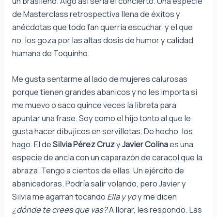
un brasileño. Algo así sería el concierto. Una especie
de Masterclass retrospectiva llena de éxitos y
anécdotas que todo fan querría escuchar, y el que
no, los goza por las altas dosis de humor y calidad
humana de Toquinho.
Me gusta sentarme al lado de mujeres calurosas
porque tienen grandes abanicos y no les importa si
me muevo o saco quince veces la libreta para
apuntar una frase. Soy como el hijo tonto al que le
gusta hacer dibujicos en servilletas. De hecho, los
hago. El de
Silvia Pérez Cruz
y
Javier Colina
es una
especie de ancla con un caparazón de caracol que la
abraza. Tengo a cientos de ellas. Un ejército de
abanicadoras. Podría salir volando, pero Javier y
Silvia me agarran tocando
Ella y yo
y me dicen
¿dónde te crees que vas?
A llorar, les respondo. Las