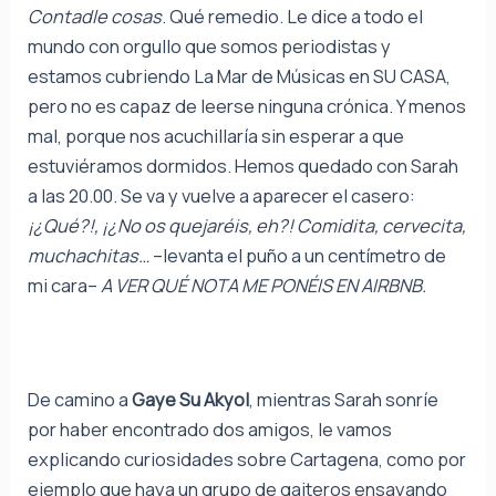
Contadle cosas
. Qué remedio. Le dice a todo el
mundo con orgullo que somos periodistas y
estamos cubriendo La Mar de Músicas en SU CASA,
pero no es capaz de leerse ninguna crónica. Y menos
mal, porque nos acuchillaría sin esperar a que
estuviéramos dormidos. Hemos quedado con Sarah
a las 20.00. Se va y vuelve a aparecer el casero:
¡¿Qué?!, ¡¿No os quejaréis, eh?! Comidita, cervecita,
muchachitas…
–levanta el puño a un centímetro de
mi cara–
A VER QUÉ NOTA ME PONÉIS EN AIRBNB.
De camino a
Gaye Su Akyol
, mientras Sarah sonríe
por haber encontrado dos amigos, le vamos
explicando curiosidades sobre Cartagena, como por
ejemplo que haya un grupo de gaiteros ensayando