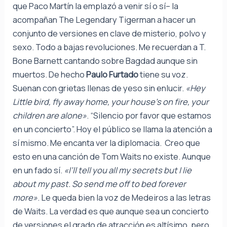
que Paco Martín la emplazó a venir sí o sí– la
acompañan The Legendary Tigerman a hacer un
conjunto de versiones en clave de misterio, polvo y
sexo. Todo a bajas revoluciones. Me recuerdan a T.
Bone Barnett cantando sobre Bagdad aunque sin
muertos. De hecho
Paulo Furtado
tiene su voz.
Suenan con grietas llenas de yeso sin enlucir.
«Hey
Little bird, fly away home, your house’s on fire, your
children are alone»
. “Silencio por favor que estamos
en un concierto”. Hoy el público se llama la atención a
sí mismo. Me encanta ver la diplomacia. Creo que
esto en una canción de Tom Waits no existe. Aunque
en un fado sí.
«I’ll tell you all my secrets but I lie
about my past. So send me off to bed forever
more»
. Le queda bien la voz de Medeiros a las letras
de Waits. La verdad es que aunque sea un concierto
de versiones el grado de atracción es altísimo, pero