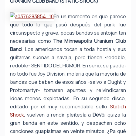
URANIUM CLUB BAND (STATIC SHOCK)
En un momento en que parece
que todo lo que pasó después del punk fue
circunspecto y grave, pocas bandas se antojan tan
necesarias como
The Minneapolis Uranium Club
Band
. Los americanos tocan a toda hostia y sus
guitarras suenan a navaja, pero tienen -redoble,
redoble- SENTIDO DEL HUMOR. En serio, se puede:
no todo fue Joy Division, molaría que la mayoría de
bandas que beben de esos años -salvo a Ought y
Protomartyr- tomaran apuntes y reivindicaran
ideas menos explotadas. En su segundo disco,
editado por el muy recomendable sello
Statich
Shock
, vuelven a rendir pleitesía a
Devo
, quizá la
gran banda en este sentido, y despachan ocho
canciones guapísimas en veinte minutos. ¿Pa qué