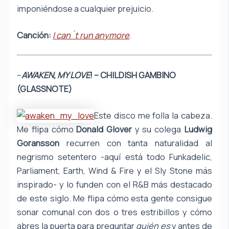
imponiéndose a cualquier prejuicio.
Canción:
I can´t run anymore
.
–
AWAKEN, MY LOVE
! – CHILDISH GAMBINO
(GLASSNOTE)
Este disco me folla la cabeza.
Me flipa cómo
Donald Glover
y su colega
Ludwig
Goransson
recurren con tanta naturalidad al
negrismo setentero -aquí está todo Funkadelic,
Parliament, Earth, Wind & Fire y el Sly Stone más
inspirado- y lo funden con el R&B más destacado
de este siglo. Me flipa cómo esta gente consigue
sonar comunal con dos o tres estribillos y cómo
abres la puerta para preguntar
quién es
y antes de